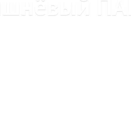
ишнёвый ПА